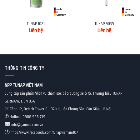
TUNAP 1021
TUNAP 9035
Liên hệ
Liên hệ
THÔNG TIN CÔNG TY
NPP TUNAP VIỆT NAM
Cung cấp sản phẩm/dịch vụ chăm sóc bảo dưỡng xe ô tô. Thương hiệu TUNAP
GERMANY, LION USA, ...
☞
Tầng 12, Detech Tower 2, 107 Nguyễn Phong Sắc, Cầu Giấy, Hà Nội
✆
Hotline: 0988 926 739
info@gamma.com.vn
ⓕ
https://www.facebook.com/tunapvietnam107