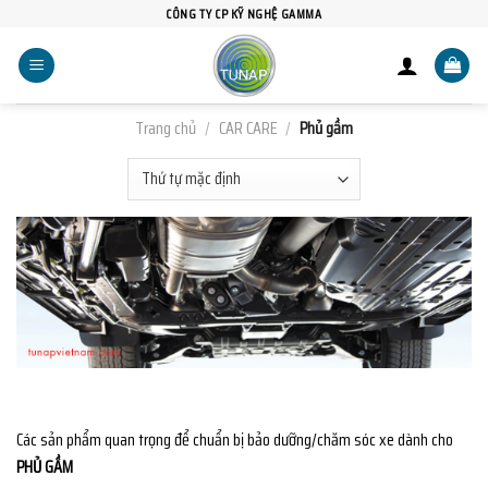
Skip
CÔNG TY CP KỸ NGHỆ GAMMA
to
content
Trang chủ
/
CAR CARE
/
Phủ gầm
Các sản phẩm quan trọng để chuẩn bị bảo dưỡng/chăm sóc xe dành cho
PHỦ GẦM