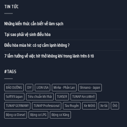
TIN TỨC
Những kiến thức cần biết về làm sạch
Tại sao phải vệ sinh điều hòa
Điều hòa mùa hè: có sợ cảm lạnh không ?
7 lầm tưởng về việc hít thở không khí trong lành trên ô tô
#TAGS
BẢO DƯỠNG
DIY
LION USA
Mirka - Phần Lan
Shinano - Japan
Soft99 Japan
Tiêu chuẩn khí thải
TUKSER
TUNAP AircoWell
TUNAP GERMANY
TUNAP Professional
Tàu thuyền
Xe Môtô
Xe tải
Ôtô
Động cơ Diesel
Động cơ LPG
Động cơ Xăng