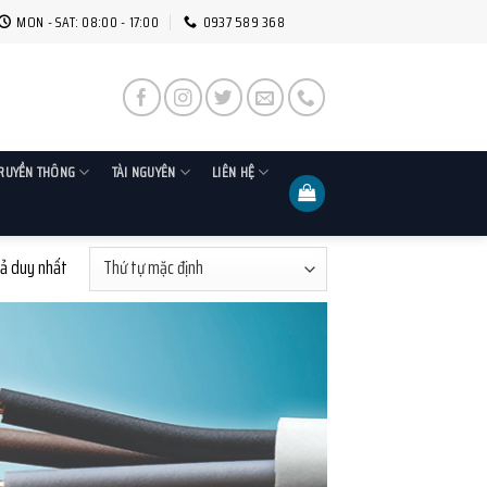
MON - SAT: 08:00 - 17:00
0937 589 368
RUYỀN THÔNG
TÀI NGUYÊN
LIÊN HỆ
uả duy nhất