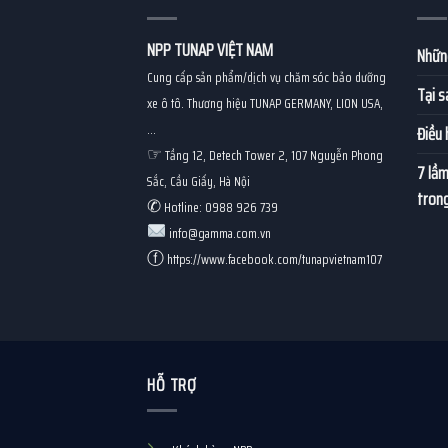
NPP TUNAP VIỆT NAM
Những
Cung cấp sản phẩm/dịch vụ chăm sóc bảo dưỡng
Tại s
xe ô tô. Thương hiệu TUNAP GERMANY, LION USA,
...
Điều 
☞
Tầng 12, Detech Tower 2, 107 Nguyễn Phong
7 lầm
Sắc, Cầu Giấy, Hà Nội
trong
✆
Hotline: 0988 926 739
info@gamma.com.vn
ⓕ
https://www.facebook.com/tunapvietnam107
HỖ TRỢ