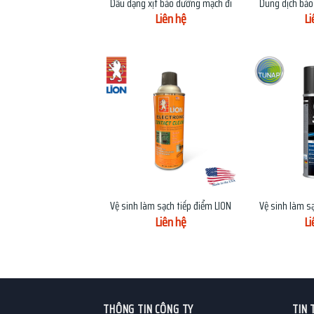
Dầu dạng xịt bảo dưỡng mạch điện tử TUNAP 373
Dung dịch bảo
Liên hệ
Li
+
+
Vệ sinh làm sạch tiếp điểm LION CC-735
Vệ sinh làm s
Liên hệ
Li
THÔNG TIN CÔNG TY
TIN 