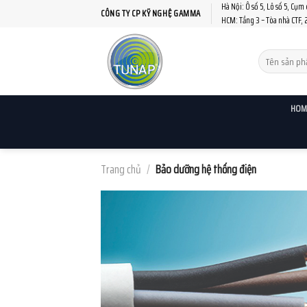
Skip
Hà Nội: Ô số 5, Lô số 5, Cụm
CÔNG TY CP KỸ NGHỆ GAMMA
HCM: Tầng 3 – Tòa nhà CTF, 
to
content
HOM
Trang chủ
/
Bảo dưỡng hệ thống điện