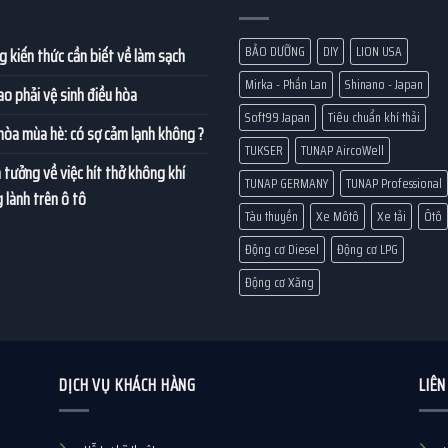
BẢO DƯỠNG
DIY
LION USA
 kiến thức cần biết về làm sạch
Mirka - Phần Lan
Shinano - Japan
ao phải vệ sinh điều hòa
Soft99 Japan
Tiêu chuẩn khí thải
hòa mùa hè: có sợ cảm lạnh không ?
TUKSER
TUNAP AircoWell
 tưởng về việc hít thở không khí
TUNAP GERMANY
TUNAP Professional
 lành trên ô tô
Tàu thuyền
Xe Môtô
Xe tải
Ôtô
Động cơ Diesel
Động cơ LPG
Động cơ Xăng
DỊCH VỤ KHÁCH HÀNG
LIÊN