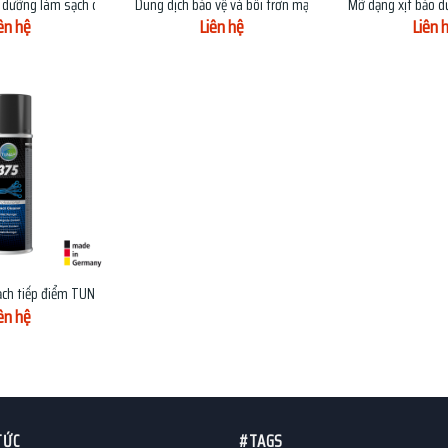
 dưỡng làm sạch cọc bình ắc quy
Dung dịch bảo vệ và bôi trơn mạch điện TUNAP 354
Mỡ dạng xịt bảo 
ên hệ
Liên hệ
Liên 
ạch tiếp điểm TUNAP 375
ên hệ
TỨC
#TAGS