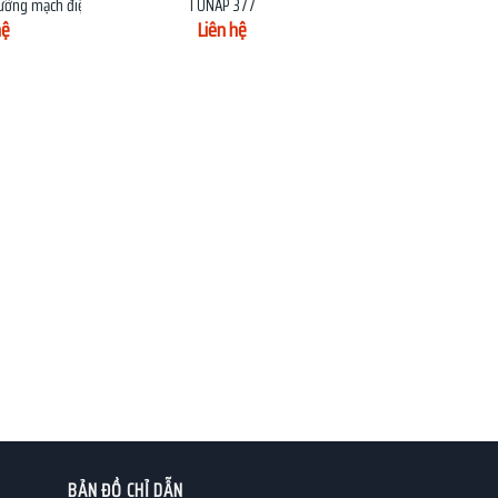
dưỡng mạch điện tử TUNAP 372
TUNAP 377
hệ
Liên hệ
BẢN ĐỒ CHỈ DẪN